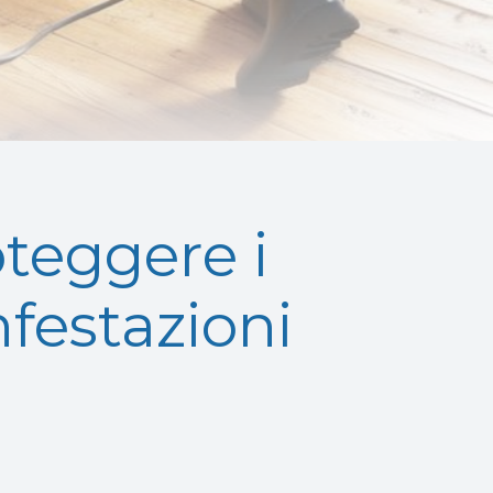
oteggere i
nfestazioni