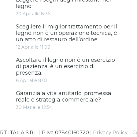
legno
20 Apr alle 8:36
Scegliere il miglior trattamento per il
legno non è un’operazione tecnica, è
un atto di restauro dell’ordine
12 Apr alle 11:09
Ascoltare il legno non è un esercizio
di pazienza; è un esercizio di
presenza.
6 Apr alle 8:01
Garanzia a vita antitarlo: promessa
reale o strategia commerciale?
30 Mar alle 12:54
T ITALIA S.R.L. | P.Iva 07840160720 |
Privacy Policy
–
C