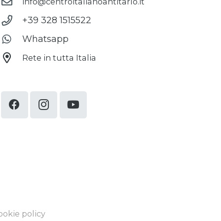
info@centroitalianoantitarlo.it
+39 328 1515522
Whatsapp
Rete in tutta Italia
ookie policy