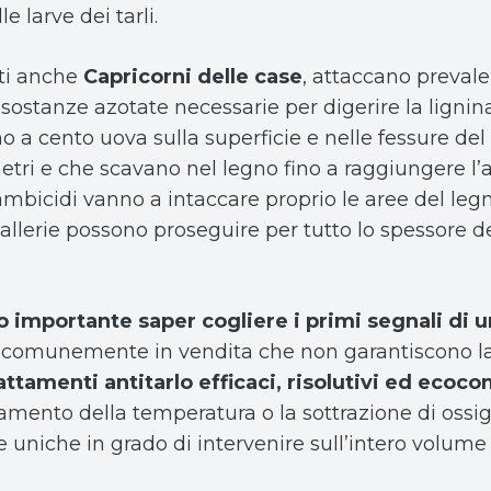
e larve dei tarli.
ati anche
Capricorni delle case
, attaccano preval
sostanze azotate necessarie per digerire la lignina
 a cento uova sulla superficie e nelle fessure del 
tri e che scavano nel legno fino a raggiungere l’al
Cerambicidi vanno a intaccare proprio le aree del l
allerie possono proseguire per tutto lo spessore 
 importante saper cogliere i primi segnali di un
i comunemente in vendita che non garantiscono la
attamenti antitarlo efficaci, risolutivi ed ecoco
lzamento della temperatura o la sottrazione di ossi
 le uniche in grado di intervenire sull’intero volum