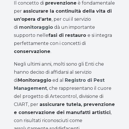
Il concetto di
prevenzione
è fondamentale
per
assicurare la continuità della vita di
un’opera d’arte
, per cui il servizio
di
monitoraggio
dà un importante
supporto nelle
fasi di restauro
e si integra
perfettamente con i concetti di
conservazione
.
Negli ultimi anni, molti sono gli Enti che
hanno deciso di affidarsi al servizio
di
Monitoraggio
ed al
Registro di Pest
Management
, che rappresentano il cuore
del progetto di Artecontrol, divisione di
CIART, per
assicurare tutela, prevenzione
e conservazione dei manufatti artistici
,
con risultati riconosciuti come
assolutamente soddisfacenti.