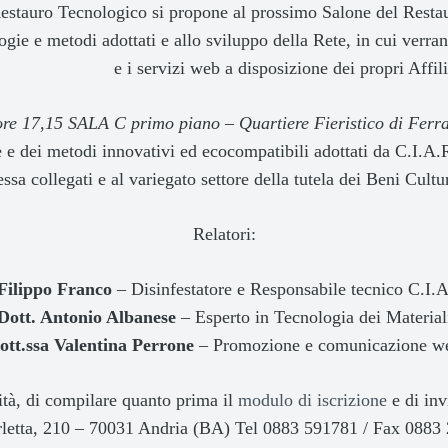
 Restauro Tecnologico si propone al prossimo Salone del Resta
gie e metodi adottati e allo sviluppo della Rete, in cui verranno
e i servizi web a disposizione dei propri Affili
ore 17,15 SALA C primo piano – Quartiere Fieristico di Ferra
e dei metodi innovativi ed ecocompatibili adottati da C.I.A.R
essa collegati e al variegato settore della tutela dei Beni Cultur
Relatori:
 Filippo Franco
– Disinfestatore e Responsabile tecnico C.I.
Dott. Antonio Albanese
– Esperto in Tecnologia dei Material
ott.ssa Valentina Perrone
– Promozione e comunicazione w
tà, di compilare quanto prima il
modulo di iscrizione
e di inv
arletta, 210 – 70031 Andria (BA) Tel 0883 591781 / Fax 0883