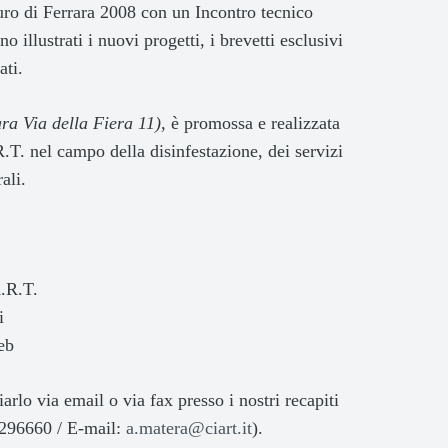
uro di Ferrara 2008 con un Incontro tecnico
 illustrati i nuovi progetti, i brevetti esclusivi
ati.
ra Via della Fiera 11
)
, è promossa e realizzata
.T. nel campo della disinfestazione, dei servizi
ali.
A.R.T.
i
eb
iarlo via email o via fax presso i nostri recapiti
 296660 / E-mail:
a.matera@ciart.it
).