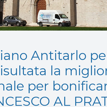
aliano Antitarlo pe
isultata la migli
onale per bonific
NCESCO AL PRATO