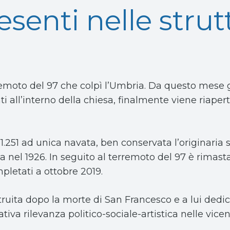
resenti nelle stru
rremoto del 97 che colpì l’Umbria. Da questo mese g
i all’interno della chiesa, finalmente viene riapert
.251 ad unica navata, ben conservata l’originaria s
ta nel 1926. In seguito al terremoto del 97 è rimast
mpletati a ottobre 2019.
struita dopo la morte di San Francesco e a lui dedic
ativa rilevanza politico-sociale-artistica nelle vice