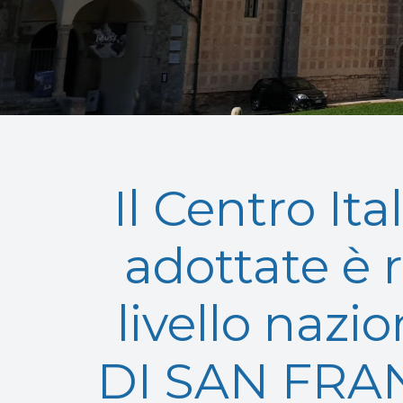
Il Centro It
adottate è r
livello nazi
DI SAN FRA