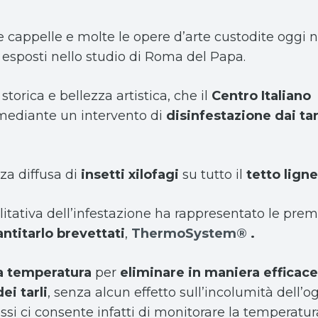
tte cappelle e molte le opere d’arte custodite oggi 
 esposti nello studio di Roma del Papa.
orica e bellezza artistica, che il
Centro Italiano
 mediante un intervento di
disinfestazione dai tar
nza diffusa di
insetti xilofagi
su tutto il
tetto lign
itativa dell’infestazione ha rappresentato le pre
antitarlo brevettati
,
ThermoSystem®
.
la temperatura
per
eliminare in maniera efficace
ei tarli
, senza alcun effetto sull’incolumità dell’o
ossi ci consente infatti di monitorare la temperatura