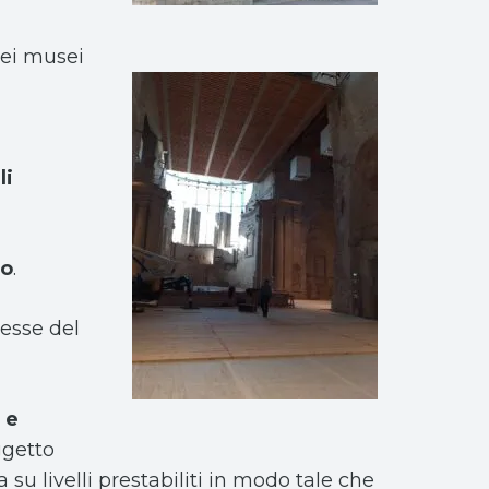
nei musei
li
eo
.
messe del
 e
ggetto
 su livelli prestabiliti in modo tale che