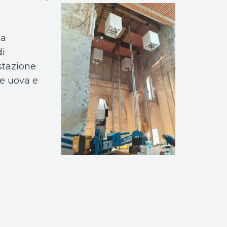
za
di
estazione
le uova e