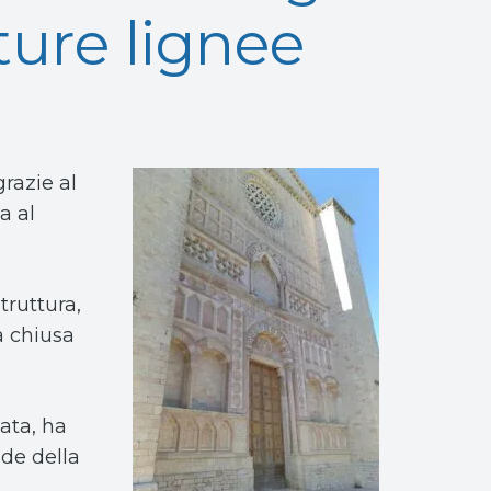
tture lignee
razie al
a al
truttura,
a chiusa
ata, ha
nde della