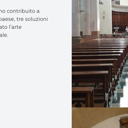
no contribuito a
aese, tre soluzioni
to l’arte
le.