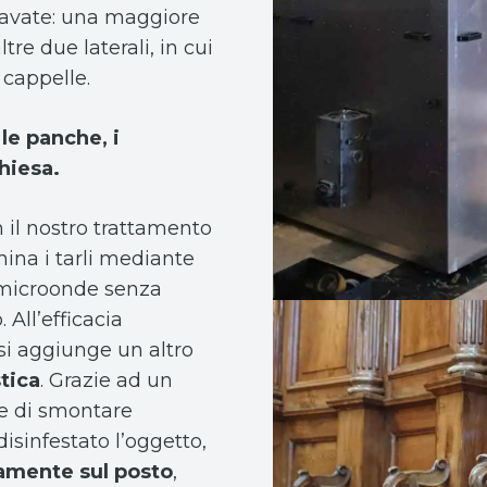
 navate: una maggiore
tre due laterali, in cui
 cappelle.
le panche, i
chiesa.
 il nostro trattamento
mina i tarli mediante
 microonde senza
 All’efficacia
 si aggiunge un altro
stica
. Grazie ad un
e di smontare
disinfestato l’oggetto,
amente sul posto
,