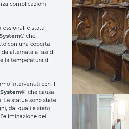
enza complicazioni
nfessionali è stata
System®
che
tto con una coperta
lda alternata a fasi di
e la temperatura di
iamo intervenuti con il
oSystem®
, che causa
a. Le statue sono state
gni, dai quali è stato
 l’eliminazione dei