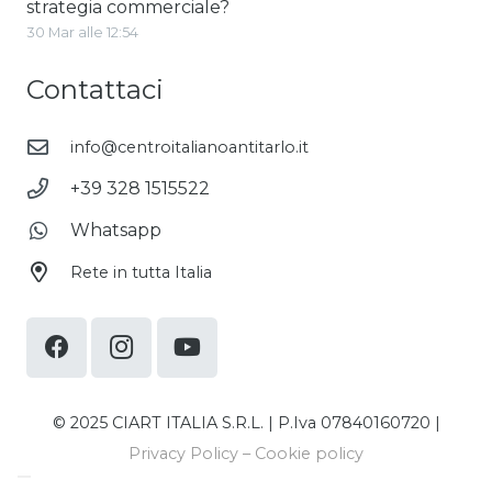
strategia commerciale?
30 Mar alle 12:54
Contattaci
info@centroitalianoantitarlo.it
+39 328 1515522
Whatsapp
Rete in tutta Italia
© 2025 CIART ITALIA S.R.L. | P.Iva 07840160720 |
Privacy Policy
–
Cookie policy