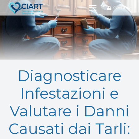
Certifica
Diagnosticare
Infestazioni e
Valutare i Danni
Causati dai Tarli: