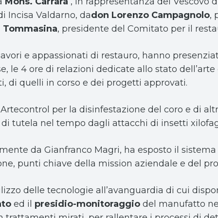
da
Mons. Carrara
, in rappresentanza del Vescovo di
di Incisa Valdarno, da
don Lorenzo Campagnolo
,
a Tommasina
, presidente del Comitato per il resta
 lavori e appassionati di restauro, hanno presenzia
le 4 ore di relazioni dedicate allo stato dell’arte 
, di quelli in corso e dei progetti approvati.
 – Artecontrol per la disinfestazione del coro e di al
i tutela nel tempo dagli attacchi di insetti xilofag
ntemente da Gianfranco Magri, ha esposto il sistema 
ne, punti chiave della mission aziendale e del pro
ilizzo delle tecnologie all’avanguardia di cui dispon
to
ed il
presidio-monitoraggio
del manufatto nel
 trattamenti mirati, per rallentare i processi di d