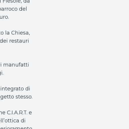
 Fiesole, da
 parroco del
uro.
to la Chiesa,
dei restauri
tri manufatti
i.
integrato di
getto stesso.
e C.I.A.R.T. e
l’ottica di
eterioramento,