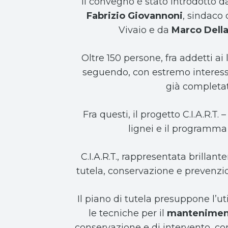
Il convegno è stato introdotto 
Fabrizio Giovannoni
, sindaco 
Vivaio e da
Marco Dell
Oltre 150 persone, fra addetti ai
seguendo, con estremo interesse, 
già completati
Fra questi, il progetto C.I.A.R.T.
lignei e il programma d
C.I.A.R.T., rappresentata brilla
tutela, conservazione e prevenzio
Il piano di tutela presuppone l’ut
le tecniche per il
mantenimen
conservazione e di intervento, con