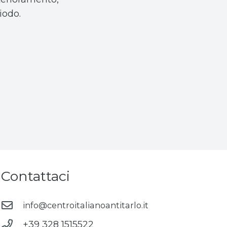
iodo.
Contattaci
info@centroitalianoantitarlo.it
+39 328 1515522