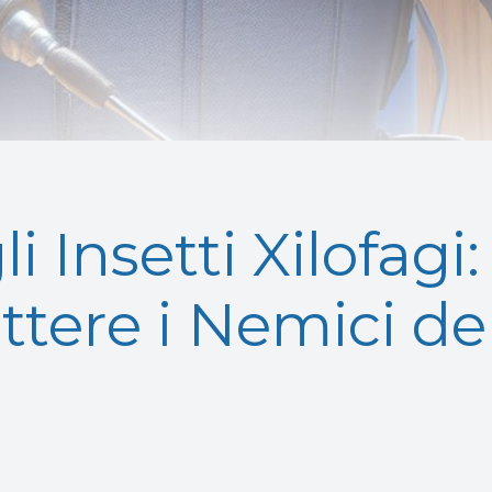
i Insetti Xilofag
tere i Nemici de