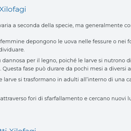
 Xilofagi
fagi varia a seconda della specie, ma generalmente c
e femmine depongono le uova nelle fessure o nei fo
ndividuare.
iù dannosa per il legno, poiché le larve si nutrono d
e. Questa fase può durare da pochi mesi a diversi a
le larve si trasformano in adulti all’interno di un
 attraverso fori di sfarfallamento e cercano nuovi 
ti Xilofagi