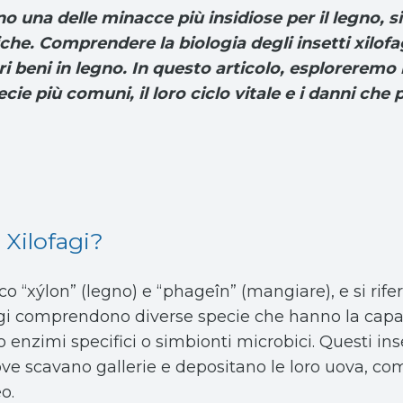
ano una delle minacce più insidiose per il legno, 
tiche. Comprendere la biologia degli insetti xil
i beni in legno. In questo articolo, esploreremo la
cie più comuni, il loro ciclo vitale e i danni ch
 Xilofagi?
eco “xýlon” (legno) e “phageîn” (mangiare), e si rife
fagi comprendono diverse specie che hanno la capacit
enzimi specifici o simbionti microbici. Questi inse
dove scavano gallerie e depositano le loro uova, c
o.