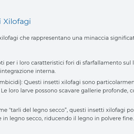
 Xilofagi
 xilofagi che rappresentano una minaccia significat
oti per i loro caratteristici fori di sfarfallamento su
integrazione interna.
bicidi): Questi insetti xilofagi sono particolarmen
i. Le loro larve possono scavare gallerie profonde,
e “tarli del legno secco”, questi insetti xilofagi 
e in legno secco, riducendo il legno in polvere fine.