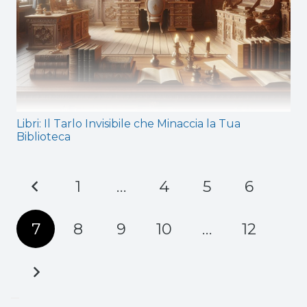
Libri: Il Tarlo Invisibile che Minaccia la Tua
Biblioteca
1
…
4
5
6
7
8
9
10
…
12