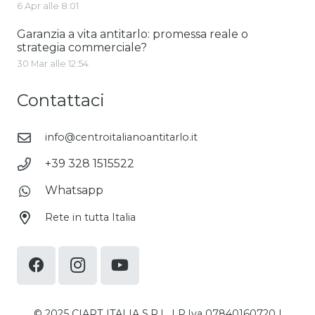
6 Apr alle 8:01
Garanzia a vita antitarlo: promessa reale o
strategia commerciale?
30 Mar alle 12:54
Contattaci
info@centroitalianoantitarlo.it
+39 328 1515522
Whatsapp
Rete in tutta Italia
© 2025 CIART ITALIA S.R.L. | P.Iva 07840160720 |