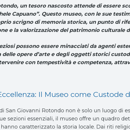
otondo, un tesoro nascosto attende di essere sco
ichele Capuano”. Questo museo, con le sue testimon
roprio scrigno di memoria storica, un punto di rif
e e la valorizzazione del patrimonio culturale de
reziosi possono essere minacciati da agenti ester
za delle opere d’arte e degli oggetti storici custo
tervenire con tempestività e competenza, attrave
’Eccellenza: Il Museo come Custode d
ca di San Giovanni Rotondo non è solo un luogo di 
ue sezioni essenziali, il museo offre un quadro det
hanno caratterizzato la storia locale. Dai riti religi